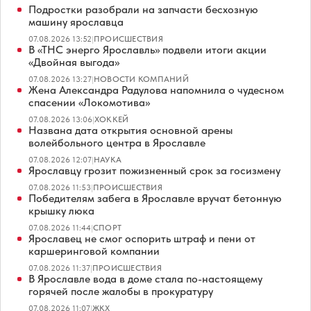
Подростки разобрали на запчасти бесхозную
машину ярославца
07.08.2026 13:52
|
ПРОИСШЕСТВИЯ
В «ТНС энерго Ярославль» подвели итоги акции
«Двойная выгода»
07.08.2026 13:27
|
НОВОСТИ КОМПАНИЙ
Жена Александра Радулова напомнила о чудесном
спасении «Локомотива»
07.08.2026 13:06
|
ХОККЕЙ
Названа дата открытия основной арены
волейбольного центра в Ярославле
07.08.2026 12:07
|
НАУКА
Ярославцу грозит пожизненный срок за госизмену
07.08.2026 11:53
|
ПРОИСШЕСТВИЯ
Победителям забега в Ярославле вручат бетонную
крышку люка
07.08.2026 11:44
|
СПОРТ
Ярославец не смог оспорить штраф и пени от
каршеринговой компании
07.08.2026 11:37
|
ПРОИСШЕСТВИЯ
В Ярославле вода в доме стала по-настоящему
горячей после жалобы в прокуратуру
07.08.2026 11:07
|
ЖКХ