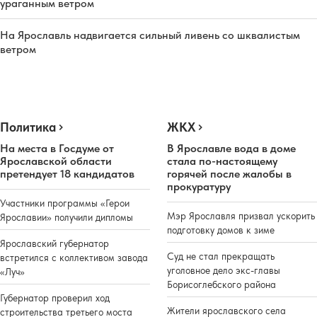
ураганным ветром
На Ярославль надвигается сильный ливень со шквалистым
ветром
Политика
ЖКХ
На места в Госдуме от
В Ярославле вода в доме
Ярославской области
стала по-настоящему
претендует 18 кандидатов
горячей после жалобы в
прокуратуру
Участники программы «Герои
Мэр Ярославля призвал ускорить
Ярославии» получили дипломы
подготовку домов к зиме
Ярославский губернатор
Суд не стал прекращать
встретился с коллективом завода
уголовное дело экс-главы
«Луч»
Борисоглебского района
Губернатор проверил ход
Жители ярославского села
строительства третьего моста