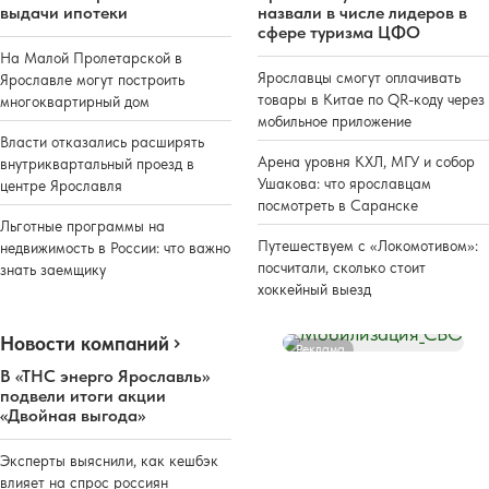
выдачи ипотеки
назвали в числе лидеров в
сфере туризма ЦФО
На Малой Пролетарской в
Ярославцы смогут оплачивать
Ярославле могут построить
товары в Китае по QR-коду через
многоквартирный дом
мобильное приложение
Власти отказались расширять
Арена уровня КХЛ, МГУ и собор
внутриквартальный проезд в
Ушакова: что ярославцам
центре Ярославля
посмотреть в Саранске
Льготные программы на
Путешествуем с «Локомотивом»:
недвижимость в России: что важно
посчитали, сколько стоит
знать заемщику
хоккейный выезд
Новости компаний
Реклама
В «ТНС энерго Ярославль»
подвели итоги акции
«Двойная выгода»
Эксперты выяснили, как кешбэк
влияет на спрос россиян