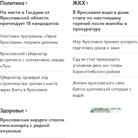
Политика
ЖКХ
На места в Госдуме от
В Ярославле вода в доме
Ярославской области
стала по-настоящему
претендует 18 кандидатов
горячей после жалобы в
прокуратуру
Участники программы «Герои
Мэр Ярославля призвал ускорить
Ярославии» получили дипломы
подготовку домов к зиме
Ярославский губернатор
Суд не стал прекращать
встретился с коллективом завода
уголовное дело экс-главы
«Луч»
Борисоглебского района
Губернатор проверил ход
Жители ярославского села
строительства третьего моста
боятся критической ситуации с
через Волгу в Ярославле
водой
Здоровье
Реклама
Ярославские хирурги спасли
пенсионерку с редкой
опухолью