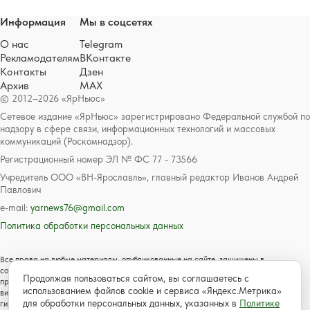
Информация
Мы в соцсетях
О нас
Telegram
Рекламодателям
ВКонтакте
Контакты
Дзен
Архив
MAX
© 2012–2026 «ЯрНьюс»
Сетевое издание «ЯрНьюс» зарегистрировано Федеральной службой по
надзору в сфере связи, информационных технологий и массовых
коммуникаций (Роскомнадзор).
Регистрационный номер ЭЛ № ФС 77 - 73566
Учредитель ООО «ВН-Ярославль», главный редактор Иванов Андрей
Павлович
e-mail:
yarnews76@gmail.com
Политика обработки персональных данных
Все права на любые материалы, опубликованные на сайте, защищены в
соответствии с российским и международным законодательством об авторском
Продолжая пользоваться сайтом, вы соглашаетесь с
праве и смежных правах. Любое использование текстовых, фото, аудио и
использованием файлов cookie и сервиса «Яндекс.Метрика»
видеоматериалов возможно только с согласия правообладателя с обязательной
для обработки персональных данных, указанных в
Политике
гиперссылкой на сайт https://www.yarnews.net; Для детей старше 16 лет.