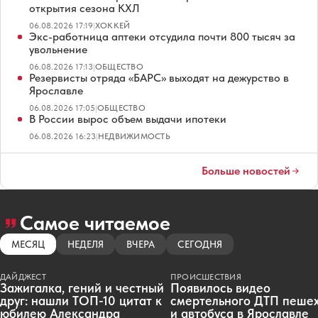
открытия сезона КХЛ
06.08.2026 17:19
|
ХОККЕЙ
Экс-работница аптеки отсудила почти 800 тысяч за
увольнение
06.08.2026 17:13
|
ОБЩЕСТВО
Резервисты отряда «БАРС» выходят на дежурство в
Ярославле
06.08.2026 17:05
|
ОБЩЕСТВО
В России вырос объем выдачи ипотеки
06.08.2026 16:23
|
НЕДВИЖИМОСТЬ
Больше новостей
Самое читаемое
МЕСЯЦ
НЕДЕЛЯ
ВЧЕРА
СЕГОДНЯ
ДАЙДЖЕСТ
ПРОИСШЕСТВИЯ
Зажигалка, гений и честный
Появилось видео
друг: нашли ТОП-10 цитат к
смертельного ДТП пеше
юбилею Александра
и автобуса в Ярославле