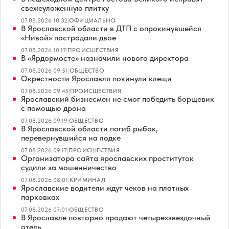
свежеуложенную плитку
07.08.2026 10:32
|
ОФИЦИАЛЬНО
В Ярославской области в ДТП с опрокинувшейся
«Нивой» пострадали двое
07.08.2026 10:17
|
ПРОИСШЕСТВИЯ
В «Ярдормосте» назначили нового директора
07.08.2026 09:51
|
ОБЩЕСТВО
Окрестности Ярославля покинули клещи
07.08.2026 09:45
|
ПРОИСШЕСТВИЯ
Ярославский бизнесмен не смог победить борщевик
с помощью дрона
07.08.2026 09:19
|
ОБЩЕСТВО
В Ярославской области погиб рыбак,
перевернувшийся на лодке
07.08.2026 09:17
|
ПРОИСШЕСТВИЯ
Организатора сайта ярославских проституток
судили за мошенничество
07.08.2026 08:01
|
КРИМИНАЛ
Ярославские водители ждут чеков на платных
парковках
07.08.2026 07:01
|
ОБЩЕСТВО
В Ярославле повторно продают четырехзвездочный
отель