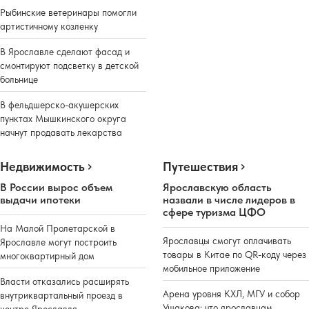
Рыбинские ветеринары помогли
артистичному козленку
В Ярославле сделают фасад и
смонтируют подсветку в детской
больнице
В фельдшерско-акушерских
пунктах Мышкинского округа
начнут продавать лекарства
Недвижимость
Путешествия
В России вырос объем
Ярославскую область
выдачи ипотеки
назвали в числе лидеров в
сфере туризма ЦФО
На Малой Пролетарской в
Ярославцы смогут оплачивать
Ярославле могут построить
товары в Китае по QR-коду через
многоквартирный дом
мобильное приложение
Власти отказались расширять
Арена уровня КХЛ, МГУ и собор
внутриквартальный проезд в
Ушакова: что ярославцам
центре Ярославля