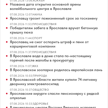
07.08.2026 13:06
|
ХОККЕЙ
Названа дата открытия основной арены
волейбольного центра в Ярославле
07.08.2026 12:07
|
НАУКА
Ярославцу грозит пожизненный срок за госизмену
07.08.2026 11:53
|
ПРОИСШЕСТВИЯ
Победителям забега в Ярославле вручат бетонную
крышку люка
07.08.2026 11:44
|
СПОРТ
Ярославец не смог оспорить штраф и пени от
каршеринговой компании
07.08.2026 11:37
|
ПРОИСШЕСТВИЯ
В Ярославле вода в доме стала по-настоящему
горячей после жалобы в прокуратуру
07.08.2026 11:07
|
ЖКХ
В Ярославском зоопарке родилась европейская лань
07.08.2026 10:55
|
ПРИРОДА
В Ярославской области жители купили 74-летнему
дворнику электровелосипед
07.08.2026 10:37
|
ОБЩЕСТВО
Ярославские хирурги спасли пенсионерку с редкой
опухолью
07.08.2026 10:33
|
ЗДОРОВЬЕ
В пешеходном центре Ростова Великого исправят