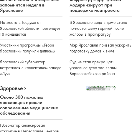
запомнится неделя в
модернизируют при
Ярославле
поддержке нацпроекта
На места в Госдуме от
В Ярославле вода в доме стала
Ярославской области претендует
по-настоящему горячей после
18 кандидатов
жалобы в прокуратуру
Участники программы «Герои
Мэр Ярославля призвал ускорить
Ярославии» получили дипломы
подготовку домов к зиме
Ярославский губернатор
Суд не стал прекращать
встретился с коллективом завода
уголовное дело экс-главы
«Луч»
Борисоглебского района
Здоровье
Реклама
Около 300 пожилых
ярославцев прошли
современные медицинские
обследования
Губернатор анонсировал
открытие в Переславле центров