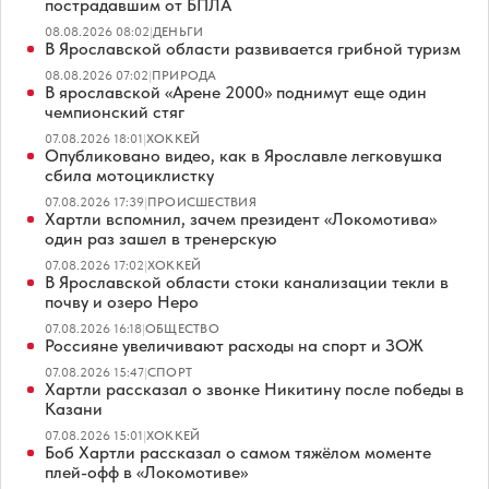
пострадавшим от БПЛА
08.08.2026 08:02
|
ДЕНЬГИ
В Ярославской области развивается грибной туризм
08.08.2026 07:02
|
ПРИРОДА
В ярославской «Арене 2000» поднимут еще один
чемпионский стяг
07.08.2026 18:01
|
ХОККЕЙ
Опубликовано видео, как в Ярославле легковушка
сбила мотоциклистку
07.08.2026 17:39
|
ПРОИСШЕСТВИЯ
Хартли вспомнил, зачем президент «Локомотива»
один раз зашел в тренерскую
07.08.2026 17:02
|
ХОККЕЙ
В Ярославской области стоки канализации текли в
почву и озеро Неро
07.08.2026 16:18
|
ОБЩЕСТВО
Россияне увеличивают расходы на спорт и ЗОЖ
07.08.2026 15:47
|
СПОРТ
Хартли рассказал о звонке Никитину после победы в
Казани
07.08.2026 15:01
|
ХОККЕЙ
Боб Хартли рассказал о самом тяжёлом моменте
плей-офф в «Локомотиве»