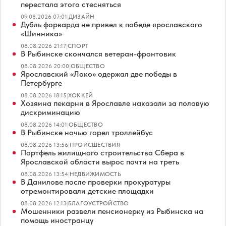
перестала этого стесняться
09.08.2026 07:01
|
ДИЗАЙН
Дубль форварда не привел к победе ярославского
«Шинника»
08.08.2026 21:17
|
СПОРТ
В Рыбинске скончался ветеран-фронтовик
08.08.2026 20:00
|
ОБЩЕСТВО
Ярославский «Локо» одержал две победы в
Петербурге
08.08.2026 18:15
|
ХОККЕЙ
Хозяина пекарни в Ярославле наказали за половую
дискриминацию
08.08.2026 14:01
|
ОБЩЕСТВО
В Рыбинске ночью горел троллейбус
08.08.2026 13:56
|
ПРОИСШЕСТВИЯ
Портфель жилищного строительства Сбера в
Ярославской области вырос почти на треть
08.08.2026 13:54
|
НЕДВИЖИМОСТЬ
В Данилове после проверки прокуратуры
отремонтировали детские площадки
08.08.2026 12:13
|
БЛАГОУСТРОЙСТВО
Мошенники развели пенсионерку из Рыбинска на
помощь иностранцу