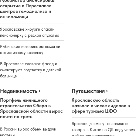
Губернатор анонсировал
открытие в Переславле
центров гемодиализа и
онкопомощи
Ярославские хирурги спасли
пенсионерку с редкой опухолью
Рыбинские ветеринары помогли
артистичному козленку
В Ярославле сделают фасад и
смонтируют подсветку в детской
больнице
Недвижимость
Путешествия
Портфель жилищного
Ярославскую область
строительства Сбера в
назвали в числе лидеров в
Ярославской области вырос
сфере туризма ЦФО
почти на треть
Ярославцы смогут оплачивать
В России вырос объем выдачи
товары в Китае по QR-коду через
ипотеки
мобильное приложение