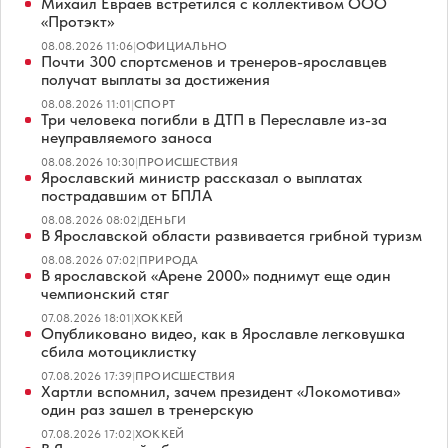
Михаил Евраев встретился с коллективом ООО
«Протэкт»
08.08.2026 11:06
|
ОФИЦИАЛЬНО
Почти 300 спортсменов и тренеров-ярославцев
получат выплаты за достижения
08.08.2026 11:01
|
СПОРТ
Три человека погибли в ДТП в Переславле из-за
неуправляемого заноса
08.08.2026 10:30
|
ПРОИСШЕСТВИЯ
Ярославский министр рассказал о выплатах
пострадавшим от БПЛА
08.08.2026 08:02
|
ДЕНЬГИ
В Ярославской области развивается грибной туризм
08.08.2026 07:02
|
ПРИРОДА
В ярославской «Арене 2000» поднимут еще один
чемпионский стяг
07.08.2026 18:01
|
ХОККЕЙ
Опубликовано видео, как в Ярославле легковушка
сбила мотоциклистку
07.08.2026 17:39
|
ПРОИСШЕСТВИЯ
Хартли вспомнил, зачем президент «Локомотива»
один раз зашел в тренерскую
07.08.2026 17:02
|
ХОККЕЙ