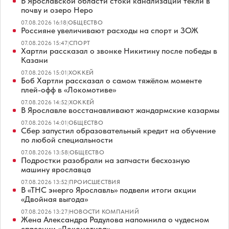
В Ярославской области стоки канализации текли в
почву и озеро Неро
07.08.2026 16:18
|
ОБЩЕСТВО
Россияне увеличивают расходы на спорт и ЗОЖ
07.08.2026 15:47
|
СПОРТ
Хартли рассказал о звонке Никитину после победы в
Казани
07.08.2026 15:01
|
ХОККЕЙ
Боб Хартли рассказал о самом тяжёлом моменте
плей-офф в «Локомотиве»
07.08.2026 14:52
|
ХОККЕЙ
В Ярославле восстанавливают жандармские казармы
07.08.2026 14:01
|
ОБЩЕСТВО
Сбер запустил образовательный кредит на обучение
по любой специальности
07.08.2026 13:58
|
ОБЩЕСТВО
Подростки разобрали на запчасти бесхозную
машину ярославца
07.08.2026 13:52
|
ПРОИСШЕСТВИЯ
В «ТНС энерго Ярославль» подвели итоги акции
«Двойная выгода»
07.08.2026 13:27
|
НОВОСТИ КОМПАНИЙ
Жена Александра Радулова напомнила о чудесном
спасении «Локомотива»