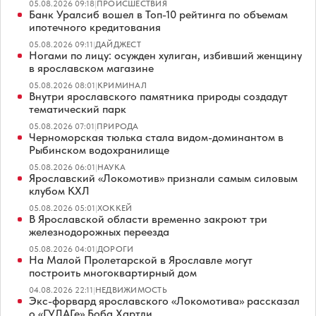
05.08.2026 09:18
|
ПРОИСШЕСТВИЯ
Банк Уралсиб вошел в Топ-10 рейтинга по объемам
ипотечного кредитования
05.08.2026 09:11
|
ДАЙДЖЕСТ
Ногами по лицу: осужден хулиган, избивший женщину
в ярославском магазине
05.08.2026 08:01
|
КРИМИНАЛ
Внутри ярославского памятника природы создадут
тематический парк
05.08.2026 07:01
|
ПРИРОДА
Черноморская тюлька стала видом-доминантом в
Рыбинском водохранилище
05.08.2026 06:01
|
НАУКА
Ярославский «Локомотив» признали самым силовым
клубом КХЛ
05.08.2026 05:01
|
ХОККЕЙ
В Ярославской области временно закроют три
железнодорожных переезда
05.08.2026 04:01
|
ДОРОГИ
На Малой Пролетарской в Ярославле могут
построить многоквартирный дом
04.08.2026 22:11
|
НЕДВИЖИМОСТЬ
Экс-форвард ярославского «Локомотива» рассказал
о «ГУЛАГе» Боба Хартли