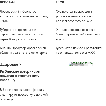
дипломы
зиме
Ярославский губернатор
Суд не стал прекращать
встретился с коллективом завода
уголовное дело экс-главы
«Луч»
Борисоглебского района
Губернатор проверил ход
Жители ярославского села
строительства третьего моста
боятся критической ситуации с
через Волгу в Ярославле
водой
Бывший прокурор Ярославской
Губернатор призвал разъяснять
области может стать сенатором
ярославцам вопросы ЖКХ
Здоровье
Реклама
Рыбинские ветеринары
помогли артистичному
козленку
В Ярославле сделают фасад и
смонтируют подсветку в детской
больнице