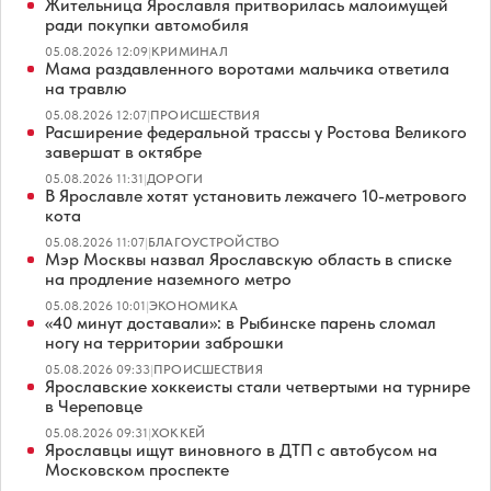
Жительница Ярославля притворилась малоимущей
ради покупки автомобиля
05.08.2026 12:09
|
КРИМИНАЛ
Мама раздавленного воротами мальчика ответила
на травлю
05.08.2026 12:07
|
ПРОИСШЕСТВИЯ
Расширение федеральной трассы у Ростова Великого
завершат в октябре
05.08.2026 11:31
|
ДОРОГИ
В Ярославле хотят установить лежачего 10-метрового
кота
05.08.2026 11:07
|
БЛАГОУСТРОЙСТВО
Мэр Москвы назвал Ярославскую область в списке
на продление наземного метро
05.08.2026 10:01
|
ЭКОНОМИКА
«40 минут доставали»: в Рыбинске парень сломал
ногу на территории заброшки
05.08.2026 09:33
|
ПРОИСШЕСТВИЯ
Ярославские хоккеисты стали четвертыми на турнире
в Череповце
05.08.2026 09:31
|
ХОККЕЙ
Ярославцы ищут виновного в ДТП с автобусом на
Московском проспекте