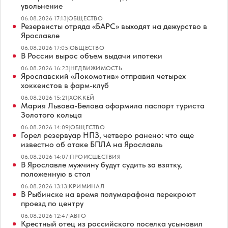
увольнение
06.08.2026 17:13
|
ОБЩЕСТВО
Резервисты отряда «БАРС» выходят на дежурство в
Ярославле
06.08.2026 17:05
|
ОБЩЕСТВО
В России вырос объем выдачи ипотеки
06.08.2026 16:23
|
НЕДВИЖИМОСТЬ
Ярославский «Локомотив» отправил четырех
хоккеистов в фарм-клуб
06.08.2026 15:21
|
ХОККЕЙ
Мария Львова-Белова оформила паспорт туриста
Золотого кольца
06.08.2026 14:09
|
ОБЩЕСТВО
Горел резервуар НПЗ, четверо ранено: что еще
известно об атаке БПЛА на Ярославль
06.08.2026 14:07
|
ПРОИСШЕСТВИЯ
В Ярославле мужчину будут судить за взятку,
положенную в стол
06.08.2026 13:13
|
КРИМИНАЛ
В Рыбинске на время полумарафона перекроют
проезд по центру
06.08.2026 12:47
|
АВТО
Крестный отец из российского поселка усыновил