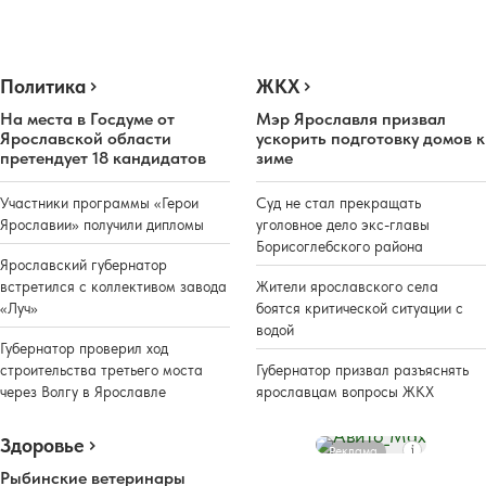
Политика
ЖКХ
На места в Госдуме от
Мэр Ярославля призвал
Ярославской области
ускорить подготовку домов к
претендует 18 кандидатов
зиме
Участники программы «Герои
Суд не стал прекращать
Ярославии» получили дипломы
уголовное дело экс-главы
Борисоглебского района
Ярославский губернатор
встретился с коллективом завода
Жители ярославского села
«Луч»
боятся критической ситуации с
водой
Губернатор проверил ход
строительства третьего моста
Губернатор призвал разъяснять
через Волгу в Ярославле
ярославцам вопросы ЖКХ
Здоровье
Реклама
Рыбинские ветеринары