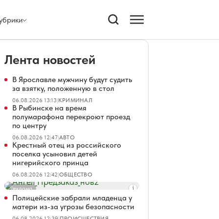
убрики
Лента новостей
В Ярославле мужчину будут судить
за взятку, положенную в стол
06.08.2026 13:13
|
КРИМИНАЛ
В Рыбинске на время
полумарафона перекроют проезд
по центру
06.08.2026 12:47
|
АВТО
Крестный отец из российского
поселка усыновил детей
нигерийского принца
06.08.2026 12:42
|
ОБЩЕСТВО
Реклама
Полицейские забрали младенца у
матери из-за угрозы безопасности
06.08.2026 12:39
|
ПРОИСШЕСТВИЯ