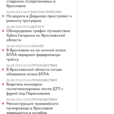
стадиона «Спартаковец» в
Ярославле
06.08.2026 06:01
|
БЛАГОУСТРОЙСТВО
На дороге в Дядьково приступают к
ремонту тротуаров
06.08.2026 05:01
|
ДОРОГИ
Обнародован график путешествия
Кубка Гагарина по Ярославской
области
06.08.2026 04:01
|
ХОККЕЙ
В Ярославле из-за ночной атаки
БПЛА перерыли федеральную
трассу
06.08.2026 02:56
|
ПРОИСШЕСТВИЯ
В Ярославской области ночью
объявлена атака БПЛА
06.08.2026 02:46
|
ПРОИСШЕСТВИЯ
Водитель иномарки
госпитализирован после ДТП с
фурой под Переславлем
05.08.2026 20:02
|
ПРОИСШЕСТВИЯ
Реконструкция трамвайного
путепровода в Ярославле
завершится в октябре