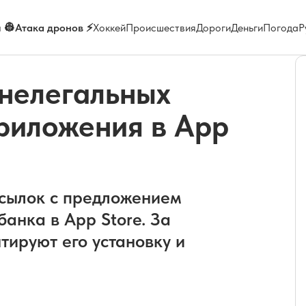
 👷
Атака дронов ⚡
Хоккей
Происшествия
Дороги
Деньги
Погода
Р
 нелегальных
приложения в App
ссылок с предложением
анка в App Store. За
тируют его установку и