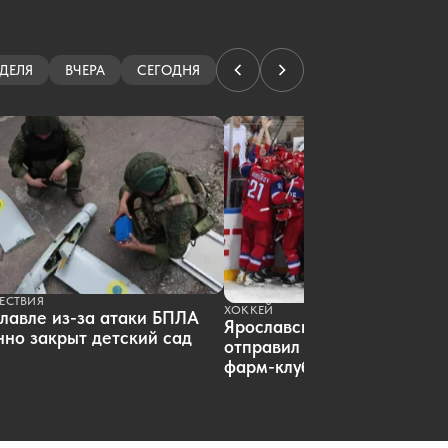
складные смартфоны
05.08.2026 14:02
|
ОБЩЕСТВО
Экс-вратарь ярославского
«Локомотива» нашел работу в ВХЛ
ДЕЛЯ
ВЧЕРА
СЕГОДНЯ
05.08.2026 14:01
|
ХОККЕЙ
Определен подрядчик парка
Подзеленье в Ярославле
05.08.2026 12:48
|
БЛАГОУСТРОЙСТВО
Жительница Ярославля
притворилась малоимущей ради
покупки автомобиля
05.08.2026 12:09
|
КРИМИНАЛ
ЕСТВИЯ
ХОККЕЙ
лавле из-за атаки БПЛА
Ярославский «Локомотив»
но закрыт детский сад
отправил пятерых хоккеист
фарм-клуб