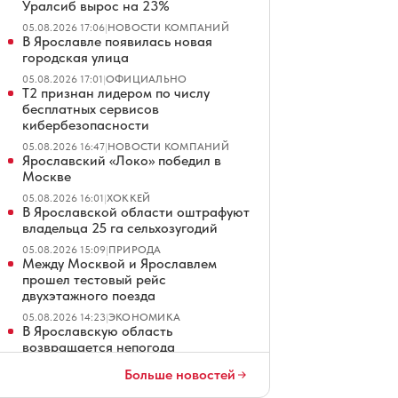
Уралсиб вырос на 23%
05.08.2026 17:06
|
НОВОСТИ КОМПАНИЙ
В Ярославле появилась новая
городская улица
05.08.2026 17:01
|
ОФИЦИАЛЬНО
Т2 признан лидером по числу
бесплатных сервисов
кибербезопасности
05.08.2026 16:47
|
НОВОСТИ КОМПАНИЙ
Ярославский «Локо» победил в
Москве
05.08.2026 16:01
|
ХОККЕЙ
В Ярославской области оштрафуют
владельца 25 га сельхозугодий
05.08.2026 15:09
|
ПРИРОДА
Между Москвой и Ярославлем
прошел тестовый рейс
двухэтажного поезда
05.08.2026 14:23
|
ЭКОНОМИКА
В Ярославскую область
возвращается непогода
05.08.2026 14:21
|
ПОГОДА
Больше новостей
В России набирают популярность