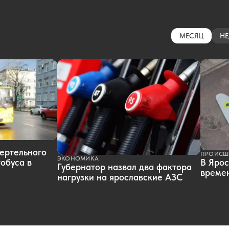
МЕСЯЦ
НЕ
ертельного
ПРОИСШ
ЭКОНОМИКА
обуса в
В Ярос
Губернатор назвал два фактора
времен
нагрузки на ярославские АЗС