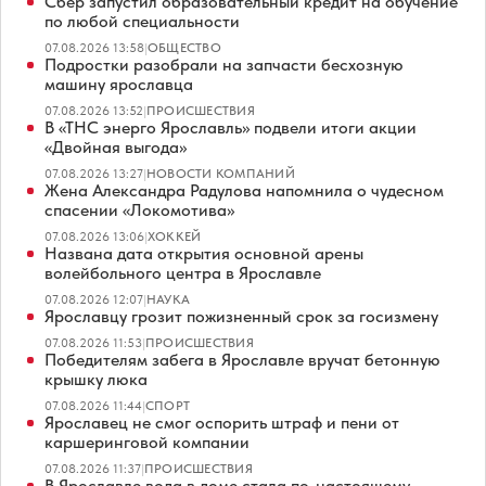
Сбер запустил образовательный кредит на обучение
по любой специальности
07.08.2026 13:58
|
ОБЩЕСТВО
Подростки разобрали на запчасти бесхозную
машину ярославца
07.08.2026 13:52
|
ПРОИСШЕСТВИЯ
В «ТНС энерго Ярославль» подвели итоги акции
«Двойная выгода»
07.08.2026 13:27
|
НОВОСТИ КОМПАНИЙ
Жена Александра Радулова напомнила о чудесном
спасении «Локомотива»
07.08.2026 13:06
|
ХОККЕЙ
Названа дата открытия основной арены
волейбольного центра в Ярославле
07.08.2026 12:07
|
НАУКА
Ярославцу грозит пожизненный срок за госизмену
07.08.2026 11:53
|
ПРОИСШЕСТВИЯ
Победителям забега в Ярославле вручат бетонную
крышку люка
07.08.2026 11:44
|
СПОРТ
Ярославец не смог оспорить штраф и пени от
каршеринговой компании
07.08.2026 11:37
|
ПРОИСШЕСТВИЯ
В Ярославле вода в доме стала по-настоящему