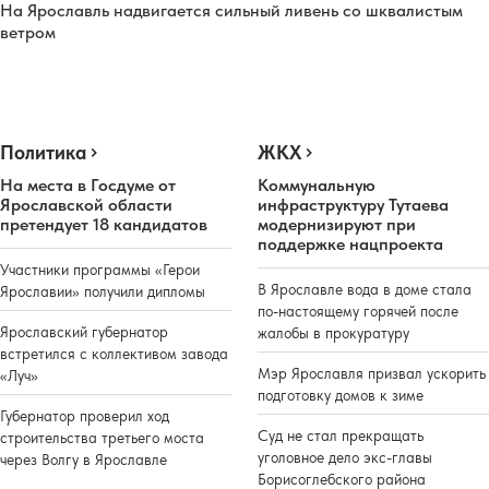
На Ярославль надвигается сильный ливень со шквалистым
ветром
Политика
ЖКХ
На места в Госдуме от
Коммунальную
Ярославской области
инфраструктуру Тутаева
претендует 18 кандидатов
модернизируют при
поддержке нацпроекта
Участники программы «Герои
В Ярославле вода в доме стала
Ярославии» получили дипломы
по-настоящему горячей после
Ярославский губернатор
жалобы в прокуратуру
встретился с коллективом завода
Мэр Ярославля призвал ускорить
«Луч»
подготовку домов к зиме
Губернатор проверил ход
Суд не стал прекращать
строительства третьего моста
уголовное дело экс-главы
через Волгу в Ярославле
Борисоглебского района