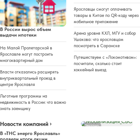
Ярославцы смогут оплачивать
товары в Китае по QR-коду через
мобильное приложение
В России вырос объем
Арена уровня КХЛ, МГУ и собор
выдачи ипотеки
Ушакова: что ярославцам
посмотреть в Саранске
На Малой Пролетарской в
Ярославле могут построить
Путешествуем с «Локомотивом»:
многоквартирный дом
посчитали, сколько стоит
хоккейный выезд
Власти отказались расширять
внутриквартальный проезд в
центре Ярославля
Льготные программы на
недвижимость в России: что важно
знать заемщику
Новости компаний
Реклама
В «ТНС энерго Ярославль»
подвели итоги акции