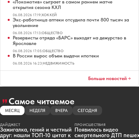
«Локомотив» сыграет в самом раннем матче
открытия сезона КХЛ
06.08.2026 17:19
|
ХОККЕЙ
Экс-работница аптеки отсудила почти 800 тысяч за
увольнение
06.08.2026 17:13
|
ОБЩЕСТВО
Резервисты отряда «БАРС» выходят на дежурство в
Ярославле
06.08.2026 17:05
|
ОБЩЕСТВО
В России вырос объем выдачи ипотеки
06.08.2026 16:23
|
НЕДВИЖИМОСТЬ
Больше новостей
Самое читаемое
МЕСЯЦ
НЕДЕЛЯ
ВЧЕРА
СЕГОДНЯ
ДАЙДЖЕСТ
ПРОИСШЕСТВИЯ
Зажигалка, гений и честный
Появилось видео
друг: нашли ТОП-10 цитат к
смертельного ДТП пеше