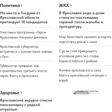
Политика
ЖКХ
На места в Госдуме от
В Ярославле вода в доме
Ярославской области
стала по-настоящему
претендует 18 кандидатов
горячей после жалобы в
прокуратуру
Участники программы «Герои
Мэр Ярославля призвал ускорить
Ярославии» получили дипломы
подготовку домов к зиме
Ярославский губернатор
Суд не стал прекращать
встретился с коллективом завода
уголовное дело экс-главы
«Луч»
Борисоглебского района
Губернатор проверил ход
Жители ярославского села
строительства третьего моста
боятся критической ситуации с
через Волгу в Ярославле
водой
Здоровье
Реклама
Ярославские хирурги спасли
пенсионерку с редкой
опухолью