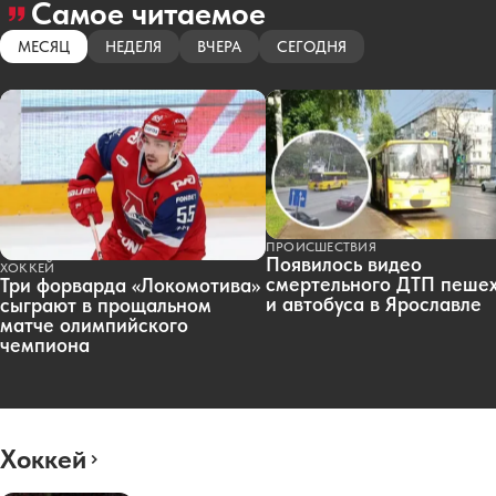
Самое читаемое
МЕСЯЦ
НЕДЕЛЯ
ВЧЕРА
СЕГОДНЯ
ПРОИСШЕСТВИЯ
Появилось видео
ХОККЕЙ
смертельного ДТП пеше
Три форварда «Локомотива»
и автобуса в Ярославле
сыграют в прощальном
матче олимпийского
чемпиона
Хоккей