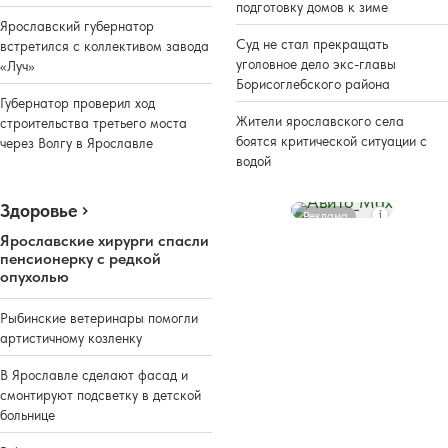
подготовку домов к зиме
Ярославский губернатор
Суд не стал прекращать
встретился с коллективом завода
уголовное дело экс-главы
«Луч»
Борисоглебского района
Губернатор проверил ход
Жители ярославского села
строительства третьего моста
боятся критической ситуации с
через Волгу в Ярославле
водой
Здоровье
Реклама
Ярославские хирурги спасли
пенсионерку с редкой
опухолью
Рыбинские ветеринары помогли
артистичному козленку
В Ярославле сделают фасад и
смонтируют подсветку в детской
больнице