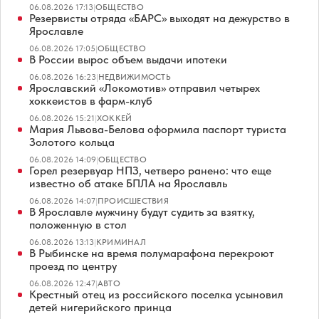
06.08.2026 17:13
|
ОБЩЕСТВО
Резервисты отряда «БАРС» выходят на дежурство в
Ярославле
06.08.2026 17:05
|
ОБЩЕСТВО
В России вырос объем выдачи ипотеки
06.08.2026 16:23
|
НЕДВИЖИМОСТЬ
Ярославский «Локомотив» отправил четырех
хоккеистов в фарм-клуб
06.08.2026 15:21
|
ХОККЕЙ
Мария Львова-Белова оформила паспорт туриста
Золотого кольца
06.08.2026 14:09
|
ОБЩЕСТВО
Горел резервуар НПЗ, четверо ранено: что еще
известно об атаке БПЛА на Ярославль
06.08.2026 14:07
|
ПРОИСШЕСТВИЯ
В Ярославле мужчину будут судить за взятку,
положенную в стол
06.08.2026 13:13
|
КРИМИНАЛ
В Рыбинске на время полумарафона перекроют
проезд по центру
06.08.2026 12:47
|
АВТО
Крестный отец из российского поселка усыновил
детей нигерийского принца