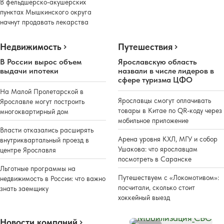
В фельдшерско-акушерских
пунктах Мышкинского округа
начнут продавать лекарства
Недвижимость
Путешествия
В России вырос объем
Ярославскую область
выдачи ипотеки
назвали в числе лидеров в
сфере туризма ЦФО
На Малой Пролетарской в
Ярославцы смогут оплачивать
Ярославле могут построить
товары в Китае по QR-коду через
многоквартирный дом
мобильное приложение
Власти отказались расширять
Арена уровня КХЛ, МГУ и собор
внутриквартальный проезд в
Ушакова: что ярославцам
центре Ярославля
посмотреть в Саранске
Льготные программы на
Путешествуем с «Локомотивом»:
недвижимость в России: что важно
посчитали, сколько стоит
знать заемщику
хоккейный выезд
Новости компаний