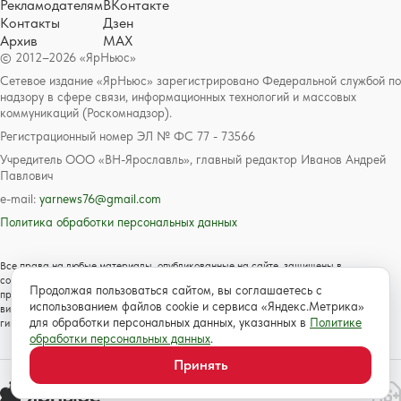
Рекламодателям
ВКонтакте
Контакты
Дзен
Архив
MAX
© 2012–2026 «ЯрНьюс»
Сетевое издание «ЯрНьюс» зарегистрировано Федеральной службой по
надзору в сфере связи, информационных технологий и массовых
коммуникаций (Роскомнадзор).
Регистрационный номер ЭЛ № ФС 77 - 73566
Учредитель ООО «ВН-Ярославль», главный редактор Иванов Андрей
Павлович
e-mail:
yarnews76@gmail.com
Политика обработки персональных данных
Все права на любые материалы, опубликованные на сайте, защищены в
соответствии с российским и международным законодательством об авторском
Продолжая пользоваться сайтом, вы соглашаетесь с
праве и смежных правах. Любое использование текстовых, фото, аудио и
использованием файлов cookie и сервиса «Яндекс.Метрика»
видеоматериалов возможно только с согласия правообладателя с обязательной
для обработки персональных данных, указанных в
Политике
гиперссылкой на сайт https://www.yarnews.net; Для детей старше 16 лет.
обработки персональных данных
.
Принять