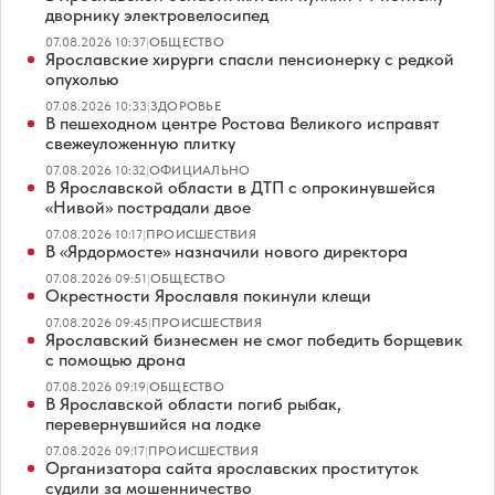
дворнику электровелосипед
07.08.2026 10:37
|
ОБЩЕСТВО
Ярославские хирурги спасли пенсионерку с редкой
опухолью
07.08.2026 10:33
|
ЗДОРОВЬЕ
В пешеходном центре Ростова Великого исправят
свежеуложенную плитку
07.08.2026 10:32
|
ОФИЦИАЛЬНО
В Ярославской области в ДТП с опрокинувшейся
«Нивой» пострадали двое
07.08.2026 10:17
|
ПРОИСШЕСТВИЯ
В «Ярдормосте» назначили нового директора
07.08.2026 09:51
|
ОБЩЕСТВО
Окрестности Ярославля покинули клещи
07.08.2026 09:45
|
ПРОИСШЕСТВИЯ
Ярославский бизнесмен не смог победить борщевик
с помощью дрона
07.08.2026 09:19
|
ОБЩЕСТВО
В Ярославской области погиб рыбак,
перевернувшийся на лодке
07.08.2026 09:17
|
ПРОИСШЕСТВИЯ
Организатора сайта ярославских проституток
судили за мошенничество