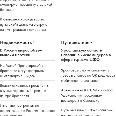
смонтируют подсветку в детской
больнице
В фельдшерско-акушерских
пунктах Мышкинского округа
начнут продавать лекарства
Недвижимость
Путешествия
В России вырос объем
Ярославскую область
выдачи ипотеки
назвали в числе лидеров в
сфере туризма ЦФО
На Малой Пролетарской в
Ярославцы смогут оплачивать
Ярославле могут построить
товары в Китае по QR-коду через
многоквартирный дом
мобильное приложение
Власти отказались расширять
Арена уровня КХЛ, МГУ и собор
внутриквартальный проезд в
Ушакова: что ярославцам
центре Ярославля
посмотреть в Саранске
Льготные программы на
Путешествуем с «Локомотивом»:
недвижимость в России: что важно
посчитали, сколько стоит
знать заемщику