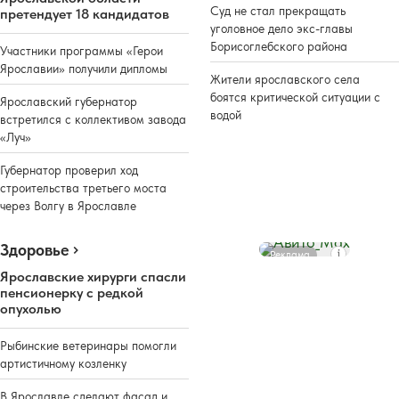
Суд не стал прекращать
претендует 18 кандидатов
уголовное дело экс-главы
Борисоглебского района
Участники программы «Герои
Ярославии» получили дипломы
Жители ярославского села
боятся критической ситуации с
Ярославский губернатор
водой
встретился с коллективом завода
«Луч»
Губернатор проверил ход
строительства третьего моста
через Волгу в Ярославле
Здоровье
Реклама
Ярославские хирурги спасли
пенсионерку с редкой
опухолью
Рыбинские ветеринары помогли
артистичному козленку
В Ярославле сделают фасад и