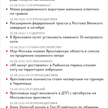
05.08.2026 12:09
|
КРИМИНАЛ
Мама раздавленного воротами мальчика ответила
на травлю
05.08.2026 12:07
|
ПРОИСШЕСТВИЯ
Расширение федеральной трассы у Ростова Великого
завершат в октябре
05.08.2026 11:31
|
ДОРОГИ
В Ярославле хотят установить лежачего 10-метрового
кота
05.08.2026 11:07
|
БЛАГОУСТРОЙСТВО
Мэр Москвы назвал Ярославскую область в списке
на продление наземного метро
05.08.2026 10:01
|
ЭКОНОМИКА
«40 минут доставали»: в Рыбинске парень сломал
ногу на территории заброшки
05.08.2026 09:33
|
ПРОИСШЕСТВИЯ
Ярославские хоккеисты стали четвертыми на турнире
в Череповце
05.08.2026 09:31
|
ХОККЕЙ
Ярославцы ищут виновного в ДТП с автобусом на
Московском проспекте
05.08.2026 09:18
|
ПРОИСШЕСТВИЯ
Банк Уралсиб вошел в Топ-10 рейтинга по объемам