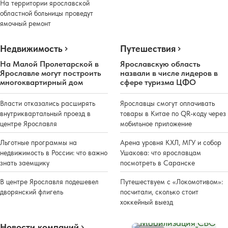
На территории ярославской
областной больницы проведут
ямочный ремонт
Недвижимость
Путешествия
На Малой Пролетарской в
Ярославскую область
Ярославле могут построить
назвали в числе лидеров в
многоквартирный дом
сфере туризма ЦФО
Власти отказались расширять
Ярославцы смогут оплачивать
внутриквартальный проезд в
товары в Китае по QR-коду через
центре Ярославля
мобильное приложение
Льготные программы на
Арена уровня КХЛ, МГУ и собор
недвижимость в России: что важно
Ушакова: что ярославцам
знать заемщику
посмотреть в Саранске
В центре Ярославля подешевел
Путешествуем с «Локомотивом»:
дворянский флигель
посчитали, сколько стоит
хоккейный выезд
Новости компаний