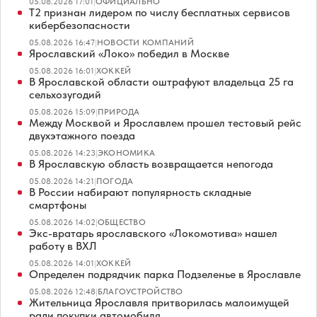
05.08.2026 17:01
|
ОФИЦИАЛЬНО
Т2 признан лидером по числу бесплатных сервисов
кибербезопасности
05.08.2026 16:47
|
НОВОСТИ КОМПАНИЙ
Ярославский «Локо» победил в Москве
05.08.2026 16:01
|
ХОККЕЙ
В Ярославской области оштрафуют владельца 25 га
сельхозугодий
05.08.2026 15:09
|
ПРИРОДА
Между Москвой и Ярославлем прошел тестовый рейс
двухэтажного поезда
05.08.2026 14:23
|
ЭКОНОМИКА
В Ярославскую область возвращается непогода
05.08.2026 14:21
|
ПОГОДА
В России набирают популярность складные
смартфоны
05.08.2026 14:02
|
ОБЩЕСТВО
Экс-вратарь ярославского «Локомотива» нашел
работу в ВХЛ
05.08.2026 14:01
|
ХОККЕЙ
Определен подрядчик парка Подзеленье в Ярославле
05.08.2026 12:48
|
БЛАГОУСТРОЙСТВО
Жительница Ярославля притворилась малоимущей
ради покупки автомобиля