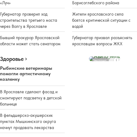
«Луч»
Борисоглебского района
Губернатор проверил ход
Жители ярославского села
строительства третьего моста
боятся критической ситуации с
через Волгу в Ярославле
водой
Бывший прокурор Ярославской
Губернатор призвал разъяснять
области может стать сенатором
ярославцам вопросы ЖКХ
Здоровье
Реклама
Рыбинские ветеринары
помогли артистичному
козленку
В Ярославле сделают фасад и
смонтируют подсветку в детской
больнице
В фельдшерско-акушерских
пунктах Мышкинского округа
начнут продавать лекарства