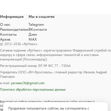
Информация
Мы в соцсетях
О нас
Telegram
Рекламодателям
ВКонтакте
Контакты
Дзен
Архив
MAX
© 2012–2026 «ЯрНьюс»
Сетевое издание «ЯрНьюс» зарегистрировано Федеральной службой по
надзору в сфере связи, информационных технологий и массовых
коммуникаций (Роскомнадзор).
Регистрационный номер ЭЛ № ФС 77 - 73566
Учредитель ООО «ВН-Ярославль», главный редактор Иванов Андрей
Павлович
e-mail:
yarnews76@gmail.com
Политика обработки персональных данных
Все права на любые материалы, опубликованные на сайте, защищены в
соответствии с российским и международным законодательством об авторском
Продолжая пользоваться сайтом, вы соглашаетесь с
праве и смежных правах. Любое использование текстовых, фото, аудио и