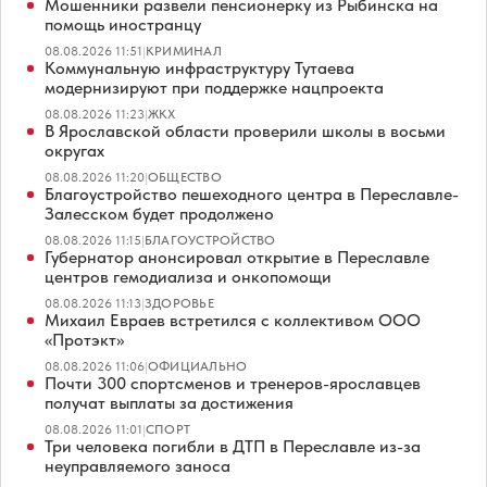
Мошенники развели пенсионерку из Рыбинска на
помощь иностранцу
08.08.2026 11:51
|
КРИМИНАЛ
Коммунальную инфраструктуру Тутаева
модернизируют при поддержке нацпроекта
08.08.2026 11:23
|
ЖКХ
В Ярославской области проверили школы в восьми
округах
08.08.2026 11:20
|
ОБЩЕСТВО
Благоустройство пешеходного центра в Переславле-
Залесском будет продолжено
08.08.2026 11:15
|
БЛАГОУСТРОЙСТВО
Губернатор анонсировал открытие в Переславле
центров гемодиализа и онкопомощи
08.08.2026 11:13
|
ЗДОРОВЬЕ
Михаил Евраев встретился с коллективом ООО
«Протэкт»
08.08.2026 11:06
|
ОФИЦИАЛЬНО
Почти 300 спортсменов и тренеров-ярославцев
получат выплаты за достижения
08.08.2026 11:01
|
СПОРТ
Три человека погибли в ДТП в Переславле из-за
неуправляемого заноса