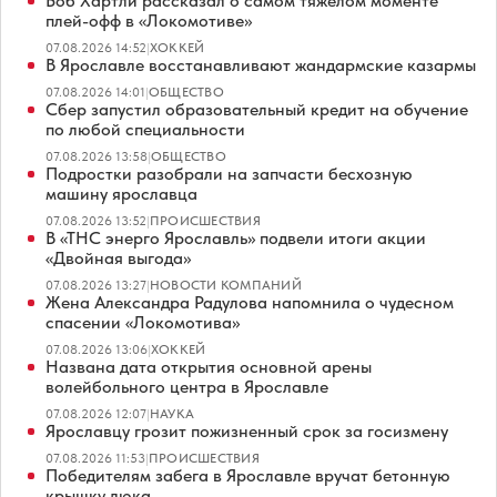
Боб Хартли рассказал о самом тяжёлом моменте
плей-офф в «Локомотиве»
07.08.2026 14:52
|
ХОККЕЙ
В Ярославле восстанавливают жандармские казармы
07.08.2026 14:01
|
ОБЩЕСТВО
Сбер запустил образовательный кредит на обучение
по любой специальности
07.08.2026 13:58
|
ОБЩЕСТВО
Подростки разобрали на запчасти бесхозную
машину ярославца
07.08.2026 13:52
|
ПРОИСШЕСТВИЯ
В «ТНС энерго Ярославль» подвели итоги акции
«Двойная выгода»
07.08.2026 13:27
|
НОВОСТИ КОМПАНИЙ
Жена Александра Радулова напомнила о чудесном
спасении «Локомотива»
07.08.2026 13:06
|
ХОККЕЙ
Названа дата открытия основной арены
волейбольного центра в Ярославле
07.08.2026 12:07
|
НАУКА
Ярославцу грозит пожизненный срок за госизмену
07.08.2026 11:53
|
ПРОИСШЕСТВИЯ
Победителям забега в Ярославле вручат бетонную
крышку люка