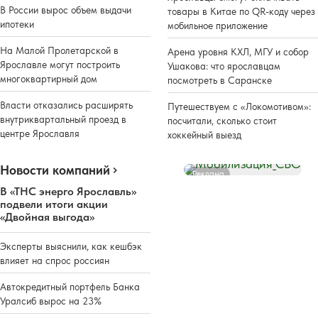
В России вырос объем выдачи
товары в Китае по QR-коду через
ипотеки
мобильное приложение
На Малой Пролетарской в
Арена уровня КХЛ, МГУ и собор
Ярославле могут построить
Ушакова: что ярославцам
многоквартирный дом
посмотреть в Саранске
Власти отказались расширять
Путешествуем с «Локомотивом»:
внутриквартальный проезд в
посчитали, сколько стоит
центре Ярославля
хоккейный выезд
Новости компаний
Реклама
В «ТНС энерго Ярославль»
подвели итоги акции
«Двойная выгода»
Эксперты выяснили, как кешбэк
влияет на спрос россиян
Автокредитный портфель Банка
Уралсиб вырос на 23%