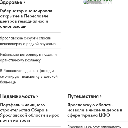
Здоровье
Реклама
Губернатор анонсировал
открытие в Переславле
центров гемодиализа и
онкопомощи
Ярославские хирурги спасли
пенсионерку с редкой опухолью
Рыбинские ветеринары помогли
артистичному козленку
В Ярославле сделают фасад и
смонтируют подсветку в детской
больнице
Недвижимость
Путешествия
Портфель жилищного
Ярославскую область
строительства Сбера в
назвали в числе лидеров в
Ярославской области вырос
сфере туризма ЦФО
почти на треть
Ярославцы смогут оплачивать