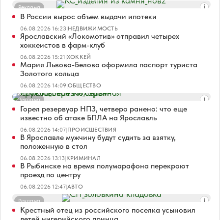
Реклама
В России вырос объем выдачи ипотеки
06.08.2026 16:23
|
НЕДВИЖИМОСТЬ
Ярославский «Локомотив» отправил четырех
хоккеистов в фарм-клуб
06.08.2026 15:21
|
ХОККЕЙ
Мария Львова-Белова оформила паспорт туриста
Золотого кольца
06.08.2026 14:09
|
ОБЩЕСТВО
Реклама
Горел резервуар НПЗ, четверо ранено: что еще
известно об атаке БПЛА на Ярославль
06.08.2026 14:07
|
ПРОИСШЕСТВИЯ
В Ярославле мужчину будут судить за взятку,
положенную в стол
06.08.2026 13:13
|
КРИМИНАЛ
В Рыбинске на время полумарафона перекроют
проезд по центру
06.08.2026 12:47
|
АВТО
Реклама
Крестный отец из российского поселка усыновил
детей нигерийского принца