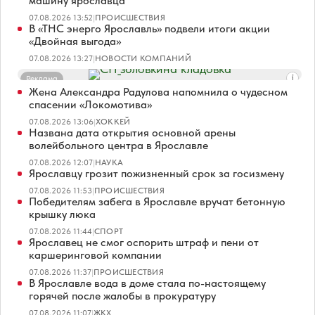
машину ярославца
07.08.2026 13:52
|
ПРОИСШЕСТВИЯ
В «ТНС энерго Ярославль» подвели итоги акции
«Двойная выгода»
07.08.2026 13:27
|
НОВОСТИ КОМПАНИЙ
Реклама
Жена Александра Радулова напомнила о чудесном
спасении «Локомотива»
07.08.2026 13:06
|
ХОККЕЙ
Названа дата открытия основной арены
волейбольного центра в Ярославле
07.08.2026 12:07
|
НАУКА
Ярославцу грозит пожизненный срок за госизмену
07.08.2026 11:53
|
ПРОИСШЕСТВИЯ
Победителям забега в Ярославле вручат бетонную
крышку люка
07.08.2026 11:44
|
СПОРТ
Ярославец не смог оспорить штраф и пени от
каршеринговой компании
07.08.2026 11:37
|
ПРОИСШЕСТВИЯ
В Ярославле вода в доме стала по-настоящему
горячей после жалобы в прокуратуру
07.08.2026 11:07
|
ЖКХ