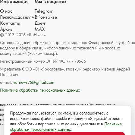
Информация
Мы в соцсетях
О нас
Telegram
Рекламодателям
ВКонтакте
Контакты
Дзен
Архив
MAX
© 2012–2026 «ЯрНьюс»
Сетевое издание «ЯрНьюс» зарегистрировано Федеральной службой по
надзору в сфере связи, информационных технологий и массовых
коммуникаций (Роскомнадзор).
Регистрационный номер ЭЛ № ФС 77 - 73566
Учредитель ООО «ВН-Ярославль», главный редактор Иванов Андрей
Павлович
e-mail:
yarnews76@gmail.com
Политика обработки персональных данных
Все права на любые материалы, опубликованные на сайте, защищены в
соответствии с российским и международным законодательством об авторском
Продолжая пользоваться сайтом, вы соглашаетесь с
праве и смежных правах. Любое использование текстовых, фото, аудио и
использованием файлов cookie и сервиса «Яндекс.Метрика»
видеоматериалов возможно только с согласия правообладателя с обязательной
для обработки персональных данных, указанных в
Политике
гиперссылкой на сайт https://www.yarnews.net; Для детей старше 16 лет.
обработки персональных данных
.