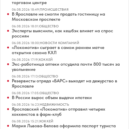
торговом центре
06.08.2026 18:49
|
ПРОИСШЕСТВИЯ
В Ярославле не смогли продать гостиницу на
Московском проспекте
06.08.2026 18:01
|
ОБЩЕСТВО
Эксперты выяснили, как кешбэк влияет на спрос
россиян
06.08.2026 18:00
|
НОВОСТИ КОМПАНИЙ
«Локомотив» сыграет в самом раннем матче
открытия сезона КХЛ
06.08.2026 17:19
|
ХОККЕЙ
Экс-работница аптеки отсудила почти 800 тысяч за
увольнение
06.08.2026 17:13
|
ОБЩЕСТВО
Резервисты отряда «БАРС» выходят на дежурство в
Ярославле
06.08.2026 17:05
|
ОБЩЕСТВО
В России вырос объем выдачи ипотеки
06.08.2026 16:23
|
НЕДВИЖИМОСТЬ
Ярославский «Локомотив» отправил четырех
хоккеистов в фарм-клуб
06.08.2026 15:21
|
ХОККЕЙ
Мария Львова-Белова оформила паспорт туриста