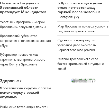
На места в Госдуме от
В Ярославле вода в доме
Ярославской области
стала по-настоящему
претендует 18 кандидатов
горячей после жалобы в
прокуратуру
Участники программы «Герои
Мэр Ярославля призвал ускорить
Ярославии» получили дипломы
подготовку домов к зиме
Ярославский губернатор
Суд не стал прекращать
встретился с коллективом завода
уголовное дело экс-главы
«Луч»
Борисоглебского района
Губернатор проверил ход
Жители ярославского села
строительства третьего моста
боятся критической ситуации с
через Волгу в Ярославле
водой
Здоровье
Реклама
Ярославские хирурги спасли
пенсионерку с редкой
опухолью
Рыбинские ветеринары помогли