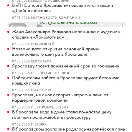
07.08.2026 13:52
|
ПРОИСШЕСТВИЯ
В «ТНС энерго Ярославль» подвели итоги акции
«Двойная выгода»
07.08.2026 13:27
|
НОВОСТИ КОМПАНИЙ
Реклама
Жена Александра Радулова напомнила о чудесном
спасении «Локомотива»
07.08.2026 13:06
|
ХОККЕЙ
Названа дата открытия основной арены
волейбольного центра в Ярославле
07.08.2026 12:07
|
НАУКА
Ярославцу грозит пожизненный срок за госизмену
07.08.2026 11:53
|
ПРОИСШЕСТВИЯ
Победителям забега в Ярославле вручат бетонную
крышку люка
07.08.2026 11:44
|
СПОРТ
Ярославец не смог оспорить штраф и пени от
каршеринговой компании
07.08.2026 11:37
|
ПРОИСШЕСТВИЯ
В Ярославле вода в доме стала по-настоящему
горячей после жалобы в прокуратуру
07.08.2026 11:07
|
ЖКХ
В Ярославском зоопарке родилась европейская лань