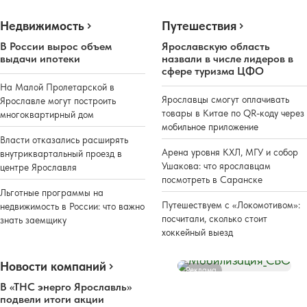
Недвижимость
Путешествия
В России вырос объем
Ярославскую область
выдачи ипотеки
назвали в числе лидеров в
сфере туризма ЦФО
На Малой Пролетарской в
Ярославцы смогут оплачивать
Ярославле могут построить
товары в Китае по QR-коду через
многоквартирный дом
мобильное приложение
Власти отказались расширять
Арена уровня КХЛ, МГУ и собор
внутриквартальный проезд в
Ушакова: что ярославцам
центре Ярославля
посмотреть в Саранске
Льготные программы на
Путешествуем с «Локомотивом»:
недвижимость в России: что важно
посчитали, сколько стоит
знать заемщику
хоккейный выезд
Новости компаний
Реклама
В «ТНС энерго Ярославль»
подвели итоги акции