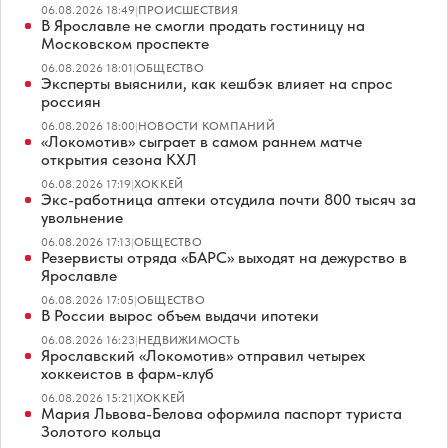
06.08.2026 18:49
|
ПРОИСШЕСТВИЯ
В Ярославле не смогли продать гостиницу на
Московском проспекте
06.08.2026 18:01
|
ОБЩЕСТВО
Эксперты выяснили, как кешбэк влияет на спрос
россиян
06.08.2026 18:00
|
НОВОСТИ КОМПАНИЙ
«Локомотив» сыграет в самом раннем матче
открытия сезона КХЛ
06.08.2026 17:19
|
ХОККЕЙ
Экс-работница аптеки отсудила почти 800 тысяч за
увольнение
06.08.2026 17:13
|
ОБЩЕСТВО
Резервисты отряда «БАРС» выходят на дежурство в
Ярославле
06.08.2026 17:05
|
ОБЩЕСТВО
В России вырос объем выдачи ипотеки
06.08.2026 16:23
|
НЕДВИЖИМОСТЬ
Ярославский «Локомотив» отправил четырех
хоккеистов в фарм-клуб
06.08.2026 15:21
|
ХОККЕЙ
Мария Львова-Белова оформила паспорт туриста
Золотого кольца