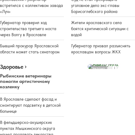
встретился с коллективом завода
уголовное дело экс-главы
«Луч»
Борисоглебского района
Губернатор проверил ход
Жители ярославского села
строительства третьего моста
боятся критической ситуации с
через Волгу в Ярославле
водой
Бывший прокурор Ярославской
Губернатор призвал разъяснять
области может стать сенатором
ярославцам вопросы ЖКХ
Здоровье
Реклама
Рыбинские ветеринары
помогли артистичному
козленку
В Ярославле сделают фасад и
смонтируют подсветку в детской
больнице
В фельдшерско-акушерских
пунктах Мышкинского округа
начнут продавать лекарства