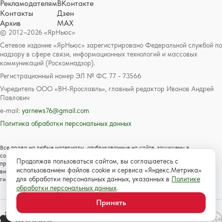
Рекламодателям
ВКонтакте
Контакты
Дзен
Архив
MAX
© 2012–2026 «ЯрНьюс»
Сетевое издание «ЯрНьюс» зарегистрировано Федеральной службой по
надзору в сфере связи, информационных технологий и массовых
коммуникаций (Роскомнадзор).
Регистрационный номер ЭЛ № ФС 77 - 73566
Учредитель ООО «ВН-Ярославль», главный редактор Иванов Андрей
Павлович
e-mail:
yarnews76@gmail.com
Политика обработки персональных данных
Все права на любые материалы, опубликованные на сайте, защищены в
соответствии с российским и международным законодательством об авторском
Продолжая пользоваться сайтом, вы соглашаетесь с
праве и смежных правах. Любое использование текстовых, фото, аудио и
использованием файлов cookie и сервиса «Яндекс.Метрика»
видеоматериалов возможно только с согласия правообладателя с обязательной
для обработки персональных данных, указанных в
Политике
гиперссылкой на сайт https://www.yarnews.net; Для детей старше 16 лет.
обработки персональных данных
.
Принять