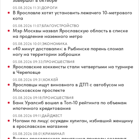
завершат в октябре
05.08.2026 11:31
|
ДОРОГИ
В Ярославле хотят установить лежачего 10-метрового
кота
05.08.2026 11:07
|
БЛАГОУСТРОЙСТВО
Мэр Москвы назвал Ярославскую область в списке
на продление наземного метро
05.08.2026 10:01
|
ЭКОНОМИКА
«40 минут доставали»: в Рыбинске парень сломал
ногу на территории заброшки
05.08.2026 09:33
|
ПРОИСШЕСТВИЯ
Ярославские хоккеисты стали четвертыми на турнире
в Череповце
05.08.2026 09:31
|
ХОККЕЙ
Ярославцы ищут виновного в ДТП с автобусом на
Московском проспекте
05.08.2026 09:18
|
ПРОИСШЕСТВИЯ
Банк Уралсиб вошел в Топ-10 рейтинга по объемам
ипотечного кредитования
05.08.2026 09:11
|
ДАЙДЖЕСТ
Ногами по лицу: осужден хулиган, избивший женщину
в ярославском магазине
05.08.2026 08:01
|
КРИМИНАЛ
Внутри ярославского памятника природы создадут