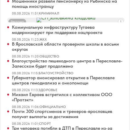
Мошенники развели пенсионерку из Рыбинска на
помощь иностранцу
08.08.2026 11:51
|
КРИМИНАЛ
Реклама
Коммунальную инфраструктуру Тутаева
модернизируют при поддержке нацпроекта
08.08.2026 11:23
|
ЖКХ
В Ярославской области проверили школы в восьми
округах
08.08.2026 11:20
|
ОБЩЕСТВО
Благоустройство пешеходного центра в Переславле-
Залесском будет продолжено
08.08.2026 11:15
|
БЛАГОУСТРОЙСТВО
Губернатор анонсировал открытие в Переславле
центров гемодиализа и онкопомощи
08.08.2026 11:13
|
ЗДОРОВЬЕ
Михаил Евраев встретился с коллективом ООО
«Протэкт»
08.08.2026 11:06
|
ОФИЦИАЛЬНО
Почти 300 спортсменов и тренеров-ярославцев
получат выплаты за достижения
08.08.2026 11:01
|
СПОРТ
Три человека погибли в ДТП в Переславле из-за