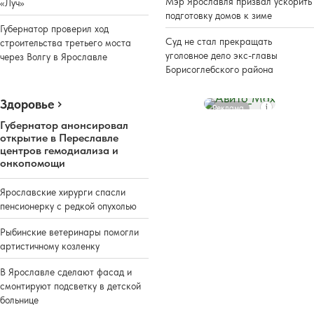
Мэр Ярославля призвал ускорить
«Луч»
подготовку домов к зиме
Губернатор проверил ход
Суд не стал прекращать
строительства третьего моста
уголовное дело экс-главы
через Волгу в Ярославле
Борисоглебского района
Здоровье
Реклама
Губернатор анонсировал
открытие в Переславле
центров гемодиализа и
онкопомощи
Ярославские хирурги спасли
пенсионерку с редкой опухолью
Рыбинские ветеринары помогли
артистичному козленку
В Ярославле сделают фасад и
смонтируют подсветку в детской
больнице