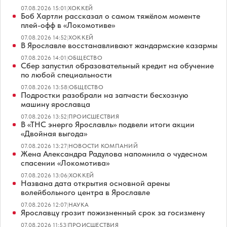
07.08.2026 15:01
|
ХОККЕЙ
Боб Хартли рассказал о самом тяжёлом моменте
плей-офф в «Локомотиве»
07.08.2026 14:52
|
ХОККЕЙ
В Ярославле восстанавливают жандармские казармы
07.08.2026 14:01
|
ОБЩЕСТВО
Сбер запустил образовательный кредит на обучение
по любой специальности
07.08.2026 13:58
|
ОБЩЕСТВО
Подростки разобрали на запчасти бесхозную
машину ярославца
07.08.2026 13:52
|
ПРОИСШЕСТВИЯ
В «ТНС энерго Ярославль» подвели итоги акции
«Двойная выгода»
07.08.2026 13:27
|
НОВОСТИ КОМПАНИЙ
Жена Александра Радулова напомнила о чудесном
спасении «Локомотива»
07.08.2026 13:06
|
ХОККЕЙ
Названа дата открытия основной арены
волейбольного центра в Ярославле
07.08.2026 12:07
|
НАУКА
Ярославцу грозит пожизненный срок за госизмену
07.08.2026 11:53
|
ПРОИСШЕСТВИЯ