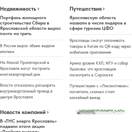
Недвижимость
Путешествия
Портфель жилищного
Ярославскую область
строительства Сбера в
назвали в числе лидеров в
Ярославской области вырос
сфере туризма ЦФО
почти на треть
Ярославцы смогут оплачивать
В России вырос объем выдачи
товары в Китае по QR-коду через
ипотеки
мобильное приложение
На Малой Пролетарской в
Арена уровня КХЛ, МГУ и собор
Ярославле могут построить
Ушакова: что ярославцам
многоквартирный дом
посмотреть в Саранске
Власти отказались расширять
Путешествуем с «Локомотивом»:
внутриквартальный проезд в
посчитали, сколько стоит
центре Ярославля
хоккейный выезд
Новости компаний
Реклама
В «ТНС энерго Ярославль»
подвели итоги акции
«Двойная выгода»