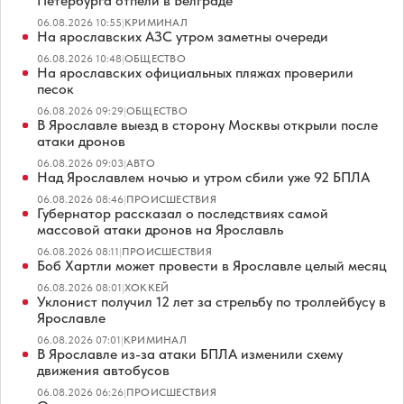
Петербурга отпели в Белграде
06.08.2026 10:55
|
КРИМИНАЛ
На ярославских АЗС утром заметны очереди
06.08.2026 10:48
|
ОБЩЕСТВО
На ярославских официальных пляжах проверили
песок
06.08.2026 09:29
|
ОБЩЕСТВО
В Ярославле выезд в сторону Москвы открыли после
атаки дронов
06.08.2026 09:03
|
АВТО
Над Ярославлем ночью и утром сбили уже 92 БПЛА
06.08.2026 08:46
|
ПРОИСШЕСТВИЯ
Губернатор рассказал о последствиях самой
массовой атаки дронов на Ярославль
06.08.2026 08:11
|
ПРОИСШЕСТВИЯ
Боб Хартли может провести в Ярославле целый месяц
06.08.2026 08:01
|
ХОККЕЙ
Уклонист получил 12 лет за стрельбу по троллейбусу в
Ярославле
06.08.2026 07:01
|
КРИМИНАЛ
В Ярославле из-за атаки БПЛА изменили схему
движения автобусов
06.08.2026 06:26
|
ПРОИСШЕСТВИЯ