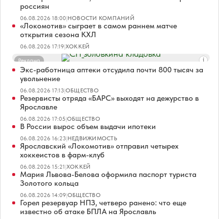
россиян
06.08.2026 18:00
|
НОВОСТИ КОМПАНИЙ
«Локомотив» сыграет в самом раннем матче
открытия сезона КХЛ
06.08.2026 17:19
|
ХОККЕЙ
Реклама
Экс-работница аптеки отсудила почти 800 тысяч за
увольнение
06.08.2026 17:13
|
ОБЩЕСТВО
Резервисты отряда «БАРС» выходят на дежурство в
Ярославле
06.08.2026 17:05
|
ОБЩЕСТВО
В России вырос объем выдачи ипотеки
06.08.2026 16:23
|
НЕДВИЖИМОСТЬ
Ярославский «Локомотив» отправил четырех
хоккеистов в фарм-клуб
06.08.2026 15:21
|
ХОККЕЙ
Мария Львова-Белова оформила паспорт туриста
Золотого кольца
06.08.2026 14:09
|
ОБЩЕСТВО
Горел резервуар НПЗ, четверо ранено: что еще
известно об атаке БПЛА на Ярославль