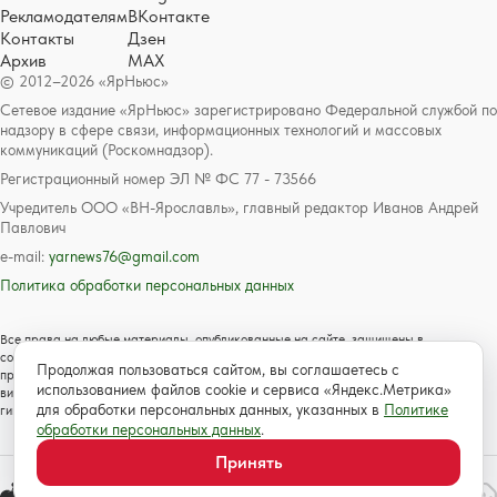
Рекламодателям
ВКонтакте
Контакты
Дзен
Архив
MAX
© 2012–2026 «ЯрНьюс»
Сетевое издание «ЯрНьюс» зарегистрировано Федеральной службой по
надзору в сфере связи, информационных технологий и массовых
коммуникаций (Роскомнадзор).
Регистрационный номер ЭЛ № ФС 77 - 73566
Учредитель ООО «ВН-Ярославль», главный редактор Иванов Андрей
Павлович
e-mail:
yarnews76@gmail.com
Политика обработки персональных данных
Все права на любые материалы, опубликованные на сайте, защищены в
соответствии с российским и международным законодательством об авторском
Продолжая пользоваться сайтом, вы соглашаетесь с
праве и смежных правах. Любое использование текстовых, фото, аудио и
использованием файлов cookie и сервиса «Яндекс.Метрика»
видеоматериалов возможно только с согласия правообладателя с обязательной
для обработки персональных данных, указанных в
Политике
гиперссылкой на сайт https://www.yarnews.net; Для детей старше 16 лет.
обработки персональных данных
.
Принять