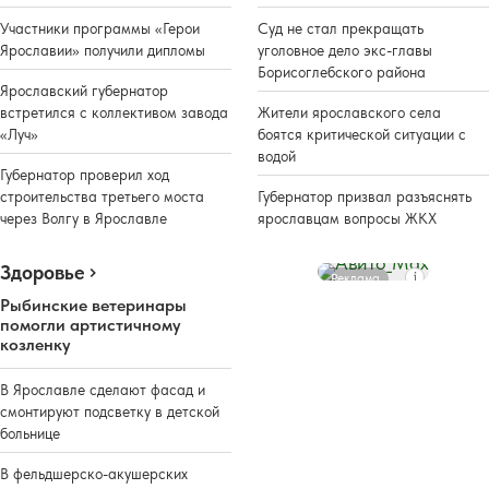
Участники программы «Герои
Суд не стал прекращать
Ярославии» получили дипломы
уголовное дело экс-главы
Борисоглебского района
Ярославский губернатор
встретился с коллективом завода
Жители ярославского села
«Луч»
боятся критической ситуации с
водой
Губернатор проверил ход
строительства третьего моста
Губернатор призвал разъяснять
через Волгу в Ярославле
ярославцам вопросы ЖКХ
Здоровье
Реклама
Рыбинские ветеринары
помогли артистичному
козленку
В Ярославле сделают фасад и
смонтируют подсветку в детской
больнице
В фельдшерско-акушерских