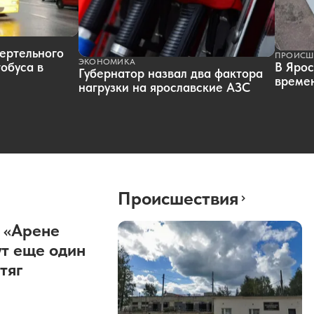
ертельного
ПРОИСШ
ЭКОНОМИКА
обуса в
В Ярос
Губернатор назвал два фактора
времен
нагрузки на ярославские АЗС
Происшествия
 «Арене
т еще один
тяг