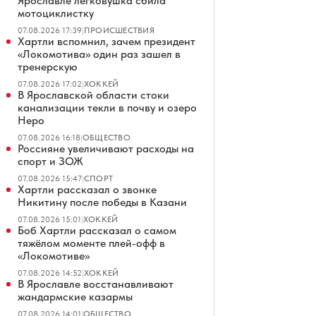
Ярославле легковушка сбила
мотоциклистку
07.08.2026 17:39
|
ПРОИСШЕСТВИЯ
Хартли вспомнил, зачем президент
«Локомотива» один раз зашел в
тренерскую
07.08.2026 17:02
|
ХОККЕЙ
В Ярославской области стоки
канализации текли в почву и озеро
Неро
07.08.2026 16:18
|
ОБЩЕСТВО
Россияне увеличивают расходы на
спорт и ЗОЖ
07.08.2026 15:47
|
СПОРТ
Хартли рассказал о звонке
Никитину после победы в Казани
07.08.2026 15:01
|
ХОККЕЙ
Боб Хартли рассказал о самом
тяжёлом моменте плей-офф в
«Локомотиве»
07.08.2026 14:52
|
ХОККЕЙ
В Ярославле восстанавливают
жандармские казармы
07.08.2026 14:01
|
ОБЩЕСТВО