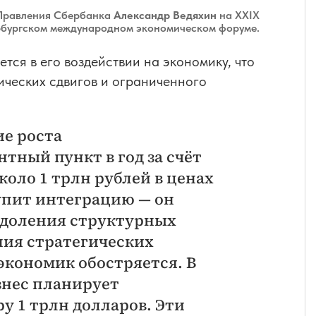
 Правления Сбербанка
Александр Ведяхин
на XXIX
бургском международном экономическом форуме.
тся в его воздействии на экономику, что
ических сдвигов и ограниченного
ие роста
тный пункт в год за счёт
коло 1 трлн рублей в ценах
купит интеграцию — он
одоления структурных
ния стратегических
экономик обостряется. В
знес планирует
у 1 трлн долларов. Эти