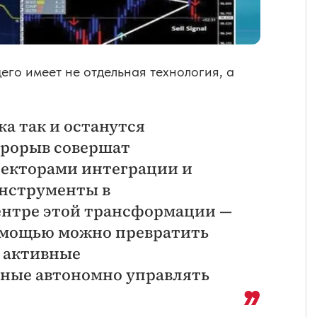
го имеет не отдельная технология, а
а так и останутся
рорыв совершат
текторами интеграции и
инструменты в
ентре этой трансформации —
помощью можно превратить
 активные
бные автономно управлять