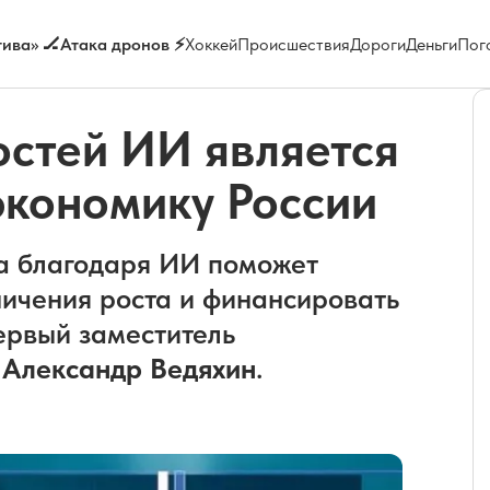
ива» 🏒
Атака дронов ⚡
Хоккей
Происшествия
Дороги
Деньги
Пог
остей ИИ является
 экономику России
а благодаря ИИ поможет
ничения роста и финансировать
ервый заместитель
а
Александр Ведяхин
.